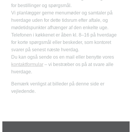
for bestillinger og spørgsmål.
Vi planlægger gerne menumøder og samtaler på
hverdage uden for dette tidsrum efter aftale, og
mødetidspunkter afhænger af den enkelte uge.
Telefonen i køkkenet er åben kl. 8–16 på hverdage
for korte spørgsmål eller beskeder, som kontoret
svarer på senest næste hverdag.
Du kan også sende os en mail eller benytte vores
kontaktformular
– vi bestræber os på at svare alle
hverdage.
Bemærk venligst at billeder på denne side er
vejledende.