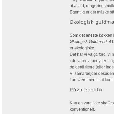
af affald, rengøringsmid
Egentlig er det måske så s
Økologisk guldm
Som det eneste køkken i 
Økologisk Guldmærke
! 
er økologiske.
Det har vi valgt, fordi v
i de varer vi benytter –
og dertil færre (eller ing
Vi samarbejder desuden me
kan være med til at kontro
Råvarepolitik
Kan en vare ikke skaffes 
konventionelt.