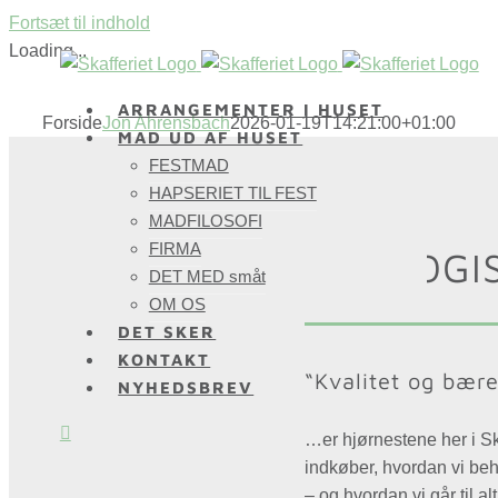
Fortsæt til indhold
Loading...
ARRANGEMENTER I HUSET
Forside
Jon Ahrensbach
2026-01-19T14:21:00+01:00
MAD UD AF HUSET
FESTMAD
HAPSERIET TIL FEST
MADFILOSOFI
FIRMA
ØKOLOGI
DET MED småt
OM OS
DET SKER
KONTAKT
“Kvalitet og bær
NYHEDSBREV
…er hjørnestene her i Ska
indkøber, hvordan vi beh
– og hvordan vi går til a