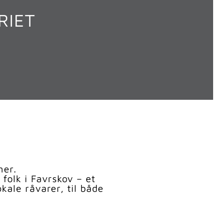
RIET
mer.
folk i Favrskov – et
ale råvarer, til både