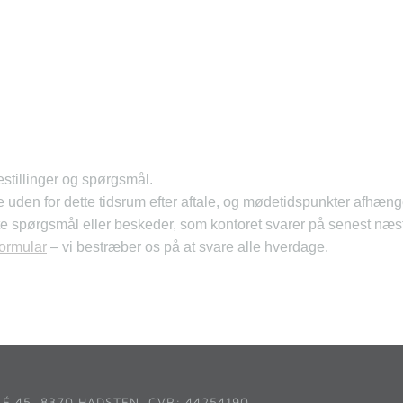
estillinger og spørgsmål.
en for dette tidsrum efter aftale, og mødetidspunkter afhænge
rte spørgsmål eller beskeder, som kontoret svarer på senest næs
formular
– vi bestræber os på at svare alle hverdage.
É 45, 8370 HADSTEN, CVR: 44254190