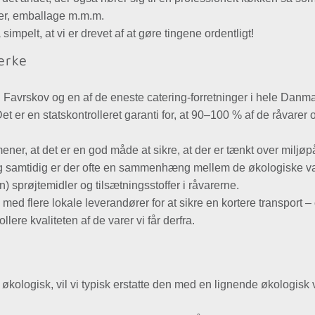
ler, emballage m.m.m.
impelt, at vi er drevet af at gøre tingene ordentligt!
ærke
Favrskov og en af de eneste catering-forretninger i hele Danmar
Det er en statskontrolleret garanti for, at 90–100 % af de råvarer 
i mener, at det er en god måde at sikre, at der er tænkt over milj
 og samtidig er der ofte en sammenhæng mellem de økologiske var
en) sprøjtemidler og tilsætningsstoffer i råvarerne.
d flere lokale leverandører for at sikre en kortere transport – 
llere kvaliteten af de varer vi får derfra.
økologisk, vil vi typisk erstatte den med en lignende økologisk 