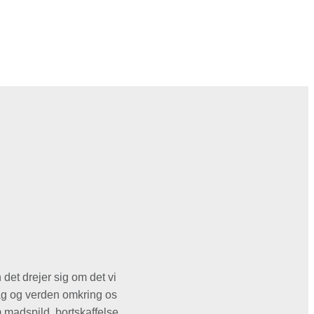
det drejer sig om det vi
fag og verden omkring os
m madspild, bortskaffelse