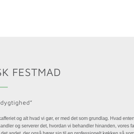
SK FESTMAD
edygtighed”
fferiet og alt hvad vi gør, er med det som grundlag. Hvad enten 
andler og serverer det, hvordan vi behandler hinanden, vores 
lt det andet, der også hører sig til en professionelt køkken så so