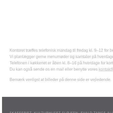
Kontoret træffes telefonisk mandag til fredag kl. 9–12 for b
Vi planlægger gerne menumøder og samtaler på hverdage ud
Telefonen i køkkenet er åben kl. 8–16 på hverdage for ko
Du kan også sende os en mail eller benytte vores
kontakt
Bemærk venligst at billeder på denne side er vejledende.
SKAFFERIET, KULTURHUSET SLØJFEN, EVALD TANGS ALL