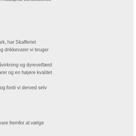
k, har Skafferiet
og drikkevarer vi bruger
øpåvirkning og dyrevelfærd
er og en højere kvalitet
og fordi vi derved selv
vare fremfor at vælge