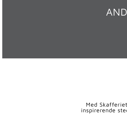
AND
Med Skafferiet
inspirerende st